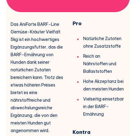
Pro
Das AniForte BARF-Line
Gemüse-Kräuter Vielfalt
Natürliche Zutaten
5kg ist ein hochwertiges
ohne Zusatzstoffe
Ergänzungsfutter, das die
BARF-Ernährung von
Reich an
Hunden dank seiner
Nährstoffen und
natürlichen Zutaten
Ballaststoffen
bereichern kann. Trotz des
Hohe Akzeptanz bei
etwas höheren Preises
den meisten Hunden
bietet es eine
Vielseitig einsetzbar
nährstoffreiche und
in der BARF-
abwechslungsreiche
Ernährung
Ergänzung, die von den
meisten Hunden gut
angenommen wird.
Kontra