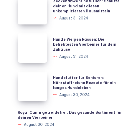
Zeckenabwehr natürlich: Schütze
natürlich:
deinen Hund mit diesen
unkomplizierten Hausmitteln
Schütze
August 31, 2024
deinen
Hund
mit
Hunde
Hunde Welpen Rassen: Die
diesen
Welpen
beliebtesten Vierbeiner für dein
Zuhause
unkomplizierten
Rassen:
August 31, 2024
Hausmitteln
Die
beliebtesten
Vierbeiner
Hundefutter
Hundefutter für Senioren:
für
für
Nährstoffreiche Rezepte für ein
langes Hundeleben
dein
Senioren:
August 30, 2024
Zuhause
Nährstoffreiche
Rezepte
für
Royal Canin getreidefrei: Das gesunde Sortiment für
deinen Vierbeiner
ein
August 30, 2024
langes