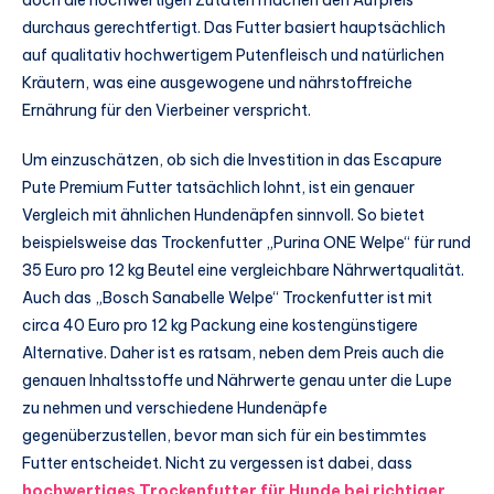
durchaus gerechtfertigt. Das Futter basiert hauptsächlich
auf qualitativ hochwertigem Putenfleisch und natürlichen
Kräutern, was eine ausgewogene und nährstoffreiche
Ernährung für den Vierbeiner verspricht.
Um einzuschätzen, ob sich die Investition in das Escapure
Pute Premium Futter tatsächlich lohnt, ist ein genauer
Vergleich mit ähnlichen Hundenäpfen sinnvoll. So bietet
beispielsweise das Trockenfutter „Purina ONE Welpe“ für rund
35 Euro pro 12 kg Beutel eine vergleichbare Nährwertqualität.
Auch das „Bosch Sanabelle Welpe“ Trockenfutter ist mit
circa 40 Euro pro 12 kg Packung eine kostengünstigere
Alternative. Daher ist es ratsam, neben dem Preis auch die
genauen Inhaltsstoffe und Nährwerte genau unter die Lupe
zu nehmen und verschiedene Hundenäpfe
gegenüberzustellen, bevor man sich für ein bestimmtes
Futter entscheidet. Nicht zu vergessen ist dabei, dass
hochwertiges Trockenfutter für Hunde bei richtiger