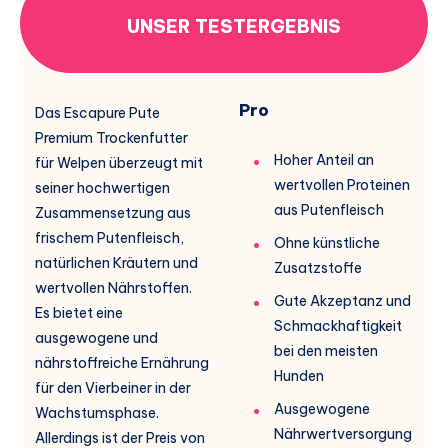
UNSER TESTERGEBNIS
Pro
Das Escapure Pute
Premium Trockenfutter
Hoher Anteil an
für Welpen überzeugt mit
wertvollen Proteinen
seiner hochwertigen
aus Putenfleisch
Zusammensetzung aus
frischem Putenfleisch,
Ohne künstliche
natürlichen Kräutern und
Zusatzstoffe
wertvollen Nährstoffen.
Gute Akzeptanz und
Es bietet eine
Schmackhaftigkeit
ausgewogene und
bei den meisten
nährstoffreiche Ernährung
Hunden
für den Vierbeiner in der
Ausgewogene
Wachstumsphase.
Nährwertversorgung
Allerdings ist der Preis von