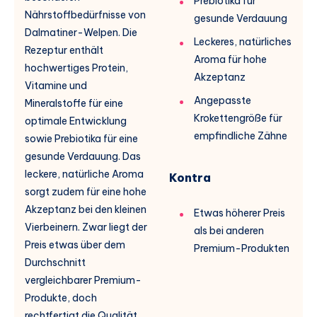
Prebiotika für
Nährstoffbedürfnisse von
gesunde Verdauung
Dalmatiner-Welpen. Die
Leckeres, natürliches
Rezeptur enthält
Aroma für hohe
hochwertiges Protein,
Akzeptanz
Vitamine und
Angepasste
Mineralstoffe für eine
Krokettengröße für
optimale Entwicklung
empfindliche Zähne
sowie Prebiotika für eine
gesunde Verdauung. Das
leckere, natürliche Aroma
Kontra
sorgt zudem für eine hohe
Akzeptanz bei den kleinen
Etwas höherer Preis
Vierbeinern. Zwar liegt der
als bei anderen
Preis etwas über dem
Premium-Produkten
Durchschnitt
vergleichbarer Premium-
Produkte, doch
rechtfertigt die Qualität