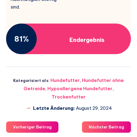
sind.
81%
Endergebnis
Hundefutter
,
Hundefutter ohne
Kategorisiert als:
Getreide
,
Hypoallergene Hundefutter
,
Trockenfutter
Letzte Änderung:
August 29, 2024
Vorheriger Beitrag
Nächster Beitrag