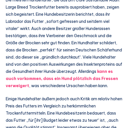
Die meisten Hundehalter, die das Brit Care Sustainable Adult
Large Breed Trockenfutter bereits ausprobiert haben, zeigen
sich begeistert. Eine Hundebesitzerin berichtet, dass ihr
Labrador das Futter „sofort gefressen und seitdem viel
vitaler“ wirkt. Auch andere Besitzer großer Hunderassen
bestätigen, dass ihre Vierbeiner den Geschmack und die
Größe der Brocken sehr gut finden. Ein Hundhalter schildert,
dass die Brocken „perfekt“ für seinen Deutschen Schäferhund
sind, da dieser sie „gründlich durchkaut“. Viele Hundehalter
sind von den positiven Auswirkungen des Insektenproteins auf
die Gesundheit ihrer Hunde überzeugt. Allerdings
kann es
auch vorkommen, dass ein Hund plötzlich das Fressen
verweigert
, was verschiedene Ursachen haben kann.
Einige Hundehalter äußern jedoch auch Kritik am relativ hohen
Preis des Futters im Vergleich zu herkömmlichen
Trockenfuttermitteln. Eine Hundebesitzerin bedauert, dass
das Futter „für [ihr] Budget leider etwas zu teuer“ ist, „auch
wenn die Qualität stimmt“. Insgesamt überwiegen aber die