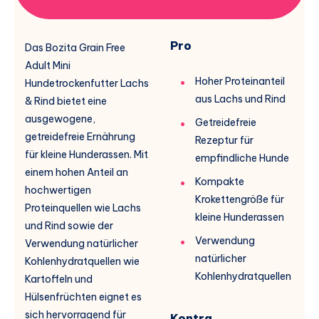
Pro
Das Bozita Grain Free
Adult Mini
Hoher Proteinanteil
Hundetrockenfutter Lachs
aus Lachs und Rind
& Rind bietet eine
ausgewogene,
Getreidefreie
getreidefreie Ernährung
Rezeptur für
für kleine Hunderassen. Mit
empfindliche Hunde
einem hohen Anteil an
Kompakte
hochwertigen
Krokettengröße für
Proteinquellen wie Lachs
kleine Hunderassen
und Rind sowie der
Verwendung
Verwendung natürlicher
natürlicher
Kohlenhydratquellen wie
Kohlenhydratquellen
Kartoffeln und
Hülsenfrüchten eignet es
sich hervorragend für
Kontra