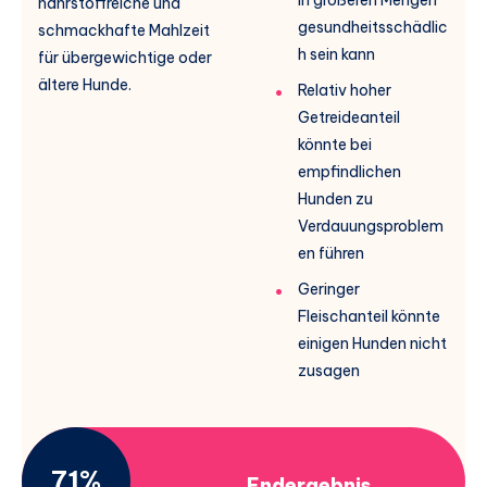
nährstoffreiche und
gesundheitsschädlic
schmackhafte Mahlzeit
h sein kann
für übergewichtige oder
ältere Hunde.
Relativ hoher
Getreideanteil
könnte bei
empfindlichen
Hunden zu
Verdauungsproblem
en führen
Geringer
Fleischanteil könnte
einigen Hunden nicht
zusagen
71%
Endergebnis