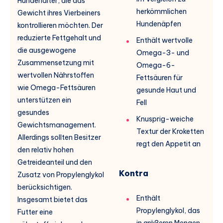
Hundehalter, die das
herkömmlichen
Gewicht ihres Vierbeiners
Hundenäpfen
kontrollieren möchten. Der
reduzierte Fettgehalt und
Enthält wertvolle
die ausgewogene
Omega-3- und
Zusammensetzung mit
Omega-6-
wertvollen Nährstoffen
Fettsäuren für
wie Omega-Fettsäuren
gesunde Haut und
unterstützen ein
Fell
gesundes
Knusprig-weiche
Gewichtsmanagement.
Textur der Kroketten
Allerdings sollten Besitzer
regt den Appetit an
den relativ hohen
Getreideanteil und den
Kontra
Zusatz von Propylenglykol
berücksichtigen.
Enthält
Insgesamt bietet das
Propylenglykol, das
Futter eine
in größeren Mengen