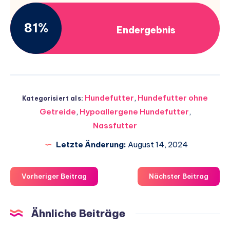
81%
Endergebnis
Hundefutter
,
Hundefutter ohne
Kategorisiert als:
Getreide
,
Hypoallergene Hundefutter
,
Nassfutter
Letzte Änderung:
August 14, 2024
Vorheriger Beitrag
Nächster Beitrag
Ähnliche Beiträge