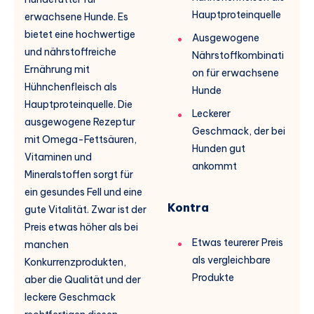
Hauptproteinquelle
erwachsene Hunde. Es
bietet eine hochwertige
Ausgewogene
und nährstoffreiche
Nährstoffkombinati
Ernährung mit
on für erwachsene
Hühnchenfleisch als
Hunde
Hauptproteinquelle. Die
Leckerer
ausgewogene Rezeptur
Geschmack, der bei
mit Omega-Fettsäuren,
Hunden gut
Vitaminen und
ankommt
Mineralstoffen sorgt für
ein gesundes Fell und eine
Kontra
gute Vitalität. Zwar ist der
Preis etwas höher als bei
Etwas teurerer Preis
manchen
als vergleichbare
Konkurrenzprodukten,
Produkte
aber die Qualität und der
leckere Geschmack