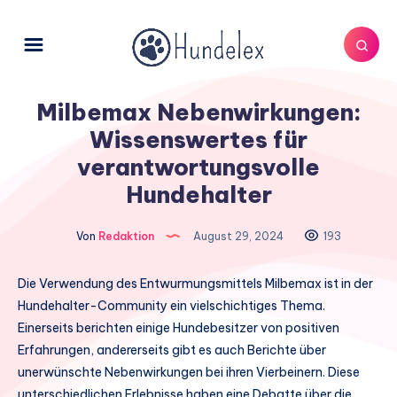
Milbemax Nebenwirkungen:
Wissenswertes für
verantwortungsvolle
Hundehalter
Von
Redaktion
August 29, 2024
193
Die Verwendung des Entwurmungsmittels Milbemax ist in der
Hundehalter-Community ein vielschichtiges Thema.
Einerseits berichten einige Hundebesitzer von positiven
Erfahrungen, andererseits gibt es auch Berichte über
unerwünschte Nebenwirkungen bei ihren Vierbeinern. Diese
unterschiedlichen Erlebnisse haben eine Debatte über die