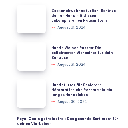
Zeckenabwehr
Zeckenabwehr natürlich: Schütze
natürlich:
deinen Hund mit diesen
unkomplizierten Hausmitteln
Schütze
August 31, 2024
deinen
Hund
mit
Hunde
Hunde Welpen Rassen: Die
diesen
Welpen
beliebtesten Vierbeiner für dein
Zuhause
unkomplizierten
Rassen:
August 31, 2024
Hausmitteln
Die
beliebtesten
Vierbeiner
Hundefutter
Hundefutter für Senioren:
für
für
Nährstoffreiche Rezepte für ein
langes Hundeleben
dein
Senioren:
August 30, 2024
Zuhause
Nährstoffreiche
Rezepte
für
Royal Canin getreidefrei: Das gesunde Sortiment für
deinen Vierbeiner
ein