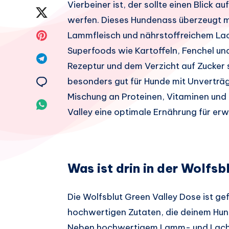
Vierbeiner ist, der sollte einen Blick a
Facebook
Auf
werfen. Dieses Hundenass überzeugt m
teilen.
Twitter
Auf
Lammfleisch und nährstoffreichem Lac
Superfoods wie Kartoffeln, Fenchel un
teilen.
Pinterest
Auf
Rezeptur und dem Verzicht auf Zucker s
teilen.
Telegram
Auf
besonders gut für Hunde mit Unverträ
Mischung an Proteinen, Vitaminen und 
teilen.
Email
Auf
Valley eine optimale Ernährung für e
teilen.
Whatsapp
teilen.
Was ist drin in der Wolfs
Die Wolfsblut Green Valley Dose ist g
hochwertigen Zutaten, die deinem Hund
Neben hochwertigem Lamm- und Lachsf