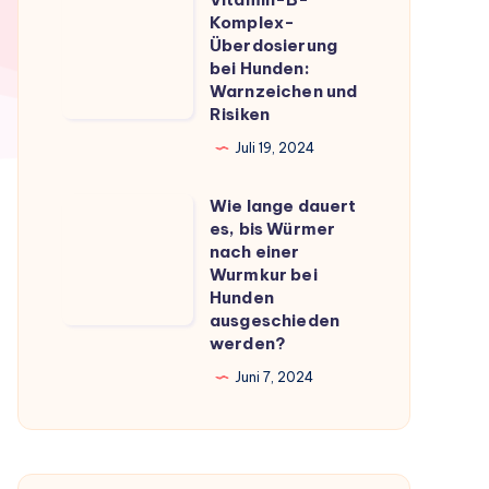
Vitamin-
du
Komplex-
B-
Überdosierung
wissen
Komplex-
bei Hunden:
musst
Warnzeichen und
Überdosierung
Risiken
bei
Juli 19, 2024
Hunden:
Warnzeichen
Wie lange dauert
Wie
und
es, bis Würmer
lange
Risiken
nach einer
dauert
Wurmkur bei
Hunden
es,
ausgeschieden
bis
werden?
Würmer
Juni 7, 2024
nach
einer
Wurmkur
bei