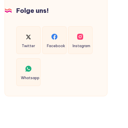
Hunden
Folge uns!
ausgeschieden
werden?
Twitter
Facebook
Instagram
Whatsapp