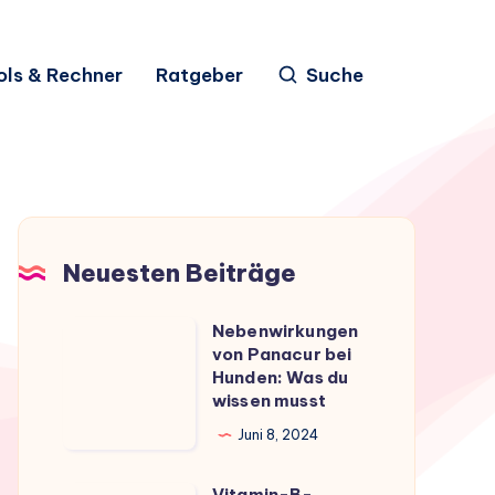
ols & Rechner
Ratgeber
Suche
Neuesten Beiträge
Nebenwirkungen
Nebenwirkungen
von Panacur bei
von
Hunden: Was du
Panacur
wissen musst
bei
Juni 8, 2024
Hunden:
Was
Vitamin-B-