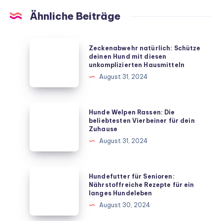
Ähnliche Beiträge
Zeckenabwehr
Zeckenabwehr natürlich: Schütze
natürlich:
deinen Hund mit diesen
unkomplizierten Hausmitteln
Schütze
August 31, 2024
deinen
Hund
mit
Hunde
Hunde Welpen Rassen: Die
diesen
Welpen
beliebtesten Vierbeiner für dein
Zuhause
unkomplizierten
Rassen:
August 31, 2024
Hausmitteln
Die
beliebtesten
Vierbeiner
Hundefutter
Hundefutter für Senioren:
für
für
Nährstoffreiche Rezepte für ein
langes Hundeleben
dein
Senioren:
August 30, 2024
Zuhause
Nährstoffreiche