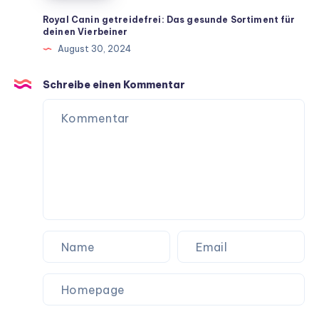
Rezepte
für
Royal Canin getreidefrei: Das gesunde Sortiment für
deinen Vierbeiner
ein
August 30, 2024
langes
Hundeleben
Schreibe einen Kommentar