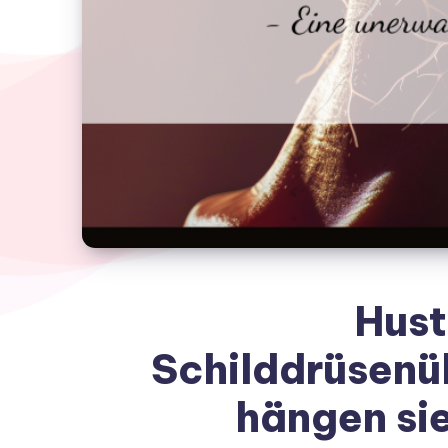
Hust
Schilddrüsenü
hängen si