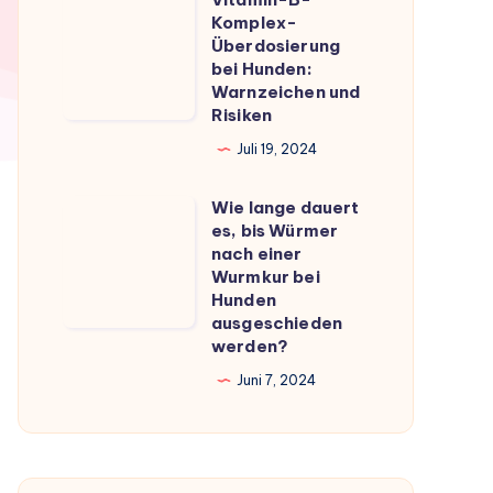
Vitamin-
du
Komplex-
B-
Überdosierung
wissen
Komplex-
bei Hunden:
musst
Warnzeichen und
Überdosierung
Risiken
bei
Juli 19, 2024
Hunden:
Warnzeichen
Wie lange dauert
Wie
und
es, bis Würmer
lange
Risiken
nach einer
dauert
Wurmkur bei
Hunden
es,
ausgeschieden
bis
werden?
Würmer
Juni 7, 2024
nach
einer
Wurmkur
bei