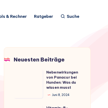
ols & Rechner
Ratgeber
Suche
Neuesten Beiträge
Nebenwirkungen
Nebenwirkungen
von Panacur bei
von
Hunden: Was du
Panacur
wissen musst
bei
Juni 8, 2024
Hunden:
Was
Vitamin-B-