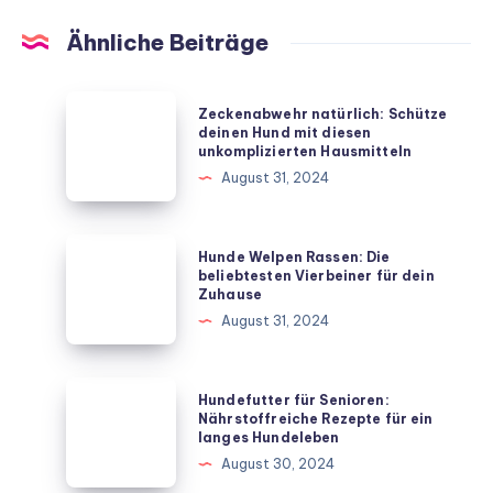
Ähnliche Beiträge
Zeckenabwehr
Zeckenabwehr natürlich: Schütze
natürlich:
deinen Hund mit diesen
unkomplizierten Hausmitteln
Schütze
August 31, 2024
deinen
Hund
mit
Hunde
Hunde Welpen Rassen: Die
diesen
Welpen
beliebtesten Vierbeiner für dein
Zuhause
unkomplizierten
Rassen:
August 31, 2024
Hausmitteln
Die
beliebtesten
Vierbeiner
Hundefutter
Hundefutter für Senioren:
für
für
Nährstoffreiche Rezepte für ein
langes Hundeleben
dein
Senioren:
August 30, 2024
Zuhause
Nährstoffreiche