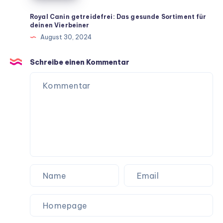
Rezepte
für
Royal Canin getreidefrei: Das gesunde Sortiment für
deinen Vierbeiner
ein
August 30, 2024
langes
Hundeleben
Schreibe einen Kommentar