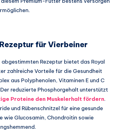
it diesem Premium-Futter bestens versorgen
ermöglichen.
ezeptur für Vierbeiner
re abgestimmten Rezeptur bietet das Royal
er zahlreiche Vorteile für die Gesundheit
plex aus Polyphenolen, Vitaminen E und C
. Der reduzierte Phosphorgehalt unterstützt
ige Proteine den Muskelerhalt fördern
.
ide und Rübenschnitzel für eine gesunde
e wie Glucosamin, Chondroitin sowie
dungshemmend.