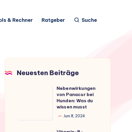
ols & Rechner
Ratgeber
Suche
Neuesten Beiträge
Nebenwirkungen
Nebenwirkungen
von Panacur bei
von
Hunden: Was du
Panacur
wissen musst
bei
Juni 8, 2024
Hunden:
Was
Vitamin-B-