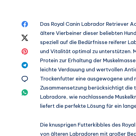
Auf
Das Royal Canin Labrador Retriever Adu
ältere Vierbeiner dieser beliebten Hun
Facebook
Auf
speziell auf die Bedürfnisse reiferer 
teilen.
Twitter
Auf
und Vitalität optimal zu unterstützen.
Protein zur Erhaltung der Muskelmasse,
teilen.
Pinterest
Auf
leichte Verdauung und wertvollen Anti
teilen.
Telegram
Auf
Trockenfutter eine ausgewogene und n
Zusammensetzung berücksichtigt die t
teilen.
Email
Auf
Labradore, wie nachlassende Muskelkr
teilen.
Whatsapp
liefert die perfekte Lösung für ein lan
teilen.
Die knusprigen Futterkibbles des Roya
von älteren Labradoren mit großer Beg