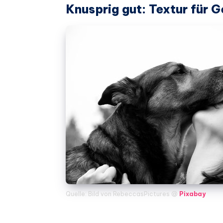
Knusprig gut: Textur für 
Quelle: Bild von RebeccasPictures @
Pixabay