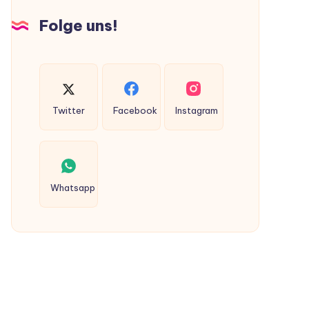
Hunden
Folge uns!
ausgeschieden
werden?
Twitter
Facebook
Instagram
Whatsapp