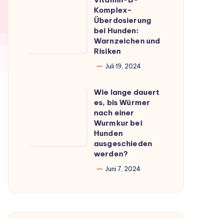
Vitamin-
du
Komplex-
B-
Überdosierung
wissen
Komplex-
bei Hunden:
musst
Warnzeichen und
Überdosierung
Risiken
bei
Juli 19, 2024
Hunden:
Warnzeichen
Wie lange dauert
Wie
und
es, bis Würmer
lange
Risiken
nach einer
dauert
Wurmkur bei
Hunden
es,
ausgeschieden
bis
werden?
Würmer
Juni 7, 2024
nach
einer
Wurmkur
bei