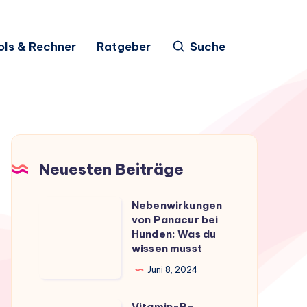
ols & Rechner
Ratgeber
Suche
Neuesten Beiträge
Nebenwirkungen
Nebenwirkungen
von Panacur bei
von
Hunden: Was du
Panacur
wissen musst
bei
Juni 8, 2024
Hunden:
Was
Vitamin-B-