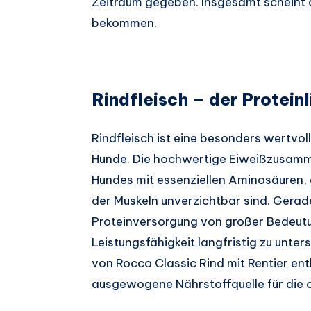
Zeitraum gegeben. Insgesamt scheint 
bekommen.
Rindfleisch – der Proteinl
Rindfleisch ist eine besonders wertvol
Hunde. Die hochwertige Eiweißzusamm
Hundes mit essenziellen Aminosäuren, 
der Muskeln unverzichtbar sind. Gerade 
Proteinversorgung von großer Bedeutun
Leistungsfähigkeit langfristig zu unter
von Rocco Classic Rind mit Rentier enth
ausgewogene Nährstoffquelle für die 