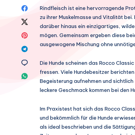
Auf
Rindfleisch ist eine hervorragende Pro
zu ihrer Muskelmasse und Vitalität bei.
Facebook
Auf
darüber hinaus ein einzigartiges, wild
teilen.
Twitter
Auf
mögen. Gemeinsam ergeben diese beid
ausgewogene Mischung ohne unnötige
teilen.
Pinterest
Auf
teilen.
Telegram
Auf
Die Hunde scheinen das Rocco Classic 
fressen. Viele Hundebesitzer berichten,
teilen.
Email
Auf
Begeisterung aufnehmen und sichtlich
teilen.
Whatsapp
leckere Geschmack kommen bei den Hu
teilen.
Im Praxistest hat sich das Rocco Class
und bekömmlich für die Hunde erwiesen
als ideal beschrieben und die Sättigun