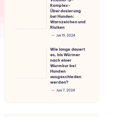
Vitamin-
du
Komplex-
B-
Überdosierung
wissen
Komplex-
bei Hunden:
musst
Warnzeichen und
Überdosierung
Risiken
bei
Juli 19, 2024
Hunden:
Warnzeichen
Wie lange dauert
Wie
und
es, bis Würmer
lange
Risiken
nach einer
dauert
Wurmkur bei
Hunden
es,
ausgeschieden
bis
werden?
Würmer
Juni 7, 2024
nach
einer
Wurmkur
bei