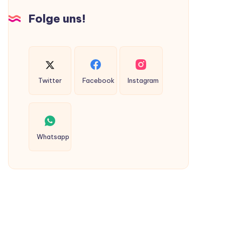
Hunden
Folge uns!
ausgeschieden
werden?
Twitter
Facebook
Instagram
Whatsapp