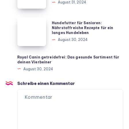
August 31, 2024
Hausmitteln
Die
beliebtesten
Vierbeiner
Hundefutter
Hundefutter für Senioren:
für
für
Nährstoffreiche Rezepte für ein
langes Hundeleben
dein
Senioren:
August 30, 2024
Zuhause
Nährstoffreiche
Rezepte
für
Royal Canin getreidefrei: Das gesunde Sortiment für
deinen Vierbeiner
ein
August 30, 2024
langes
Hundeleben
Schreibe einen Kommentar