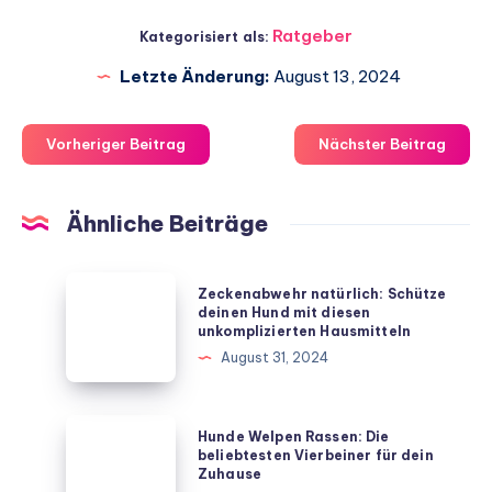
Ratgeber
Kategorisiert als:
Letzte Änderung:
August 13, 2024
Vorheriger Beitrag
Nächster Beitrag
Ähnliche Beiträge
Zeckenabwehr
Zeckenabwehr natürlich: Schütze
natürlich:
deinen Hund mit diesen
unkomplizierten Hausmitteln
Schütze
August 31, 2024
deinen
Hund
mit
Hunde
Hunde Welpen Rassen: Die
diesen
Welpen
beliebtesten Vierbeiner für dein
Zuhause
unkomplizierten
Rassen: