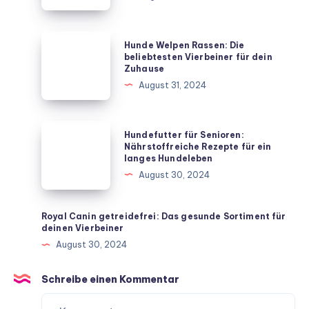
deinen
Hund
mit
Hunde
Hunde Welpen Rassen: Die
diesen
Welpen
beliebtesten Vierbeiner für dein
Zuhause
unkomplizierten
Rassen:
August 31, 2024
Hausmitteln
Die
beliebtesten
Vierbeiner
Hundefutter
Hundefutter für Senioren:
für
für
Nährstoffreiche Rezepte für ein
langes Hundeleben
dein
Senioren:
August 30, 2024
Zuhause
Nährstoffreiche
Rezepte
für
Royal Canin getreidefrei: Das gesunde Sortiment für
deinen Vierbeiner
ein
August 30, 2024
langes
Hundeleben
Schreibe einen Kommentar