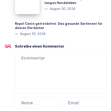
langes Hundeleben
dein
Senioren:
August 30, 2024
Zuhause
Nährstoffreiche
Rezepte
für
Royal Canin getreidefrei: Das gesunde Sortiment für
deinen Vierbeiner
ein
August 30, 2024
langes
Hundeleben
Schreibe einen Kommentar