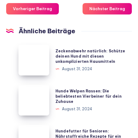
Vorheriger Beitrag
Nächster Beitrag
Ähnliche Beiträge
Zeckenabwehr
Zeckenabwehr natürlich: Schütze
natürlich:
deinen Hund mit diesen
unkomplizierten Hausmitteln
Schütze
August 31, 2024
deinen
Hund
mit
Hunde
Hunde Welpen Rassen: Die
diesen
Welpen
beliebtesten Vierbeiner für dein
Zuhause
unkomplizierten
Rassen:
August 31, 2024
Hausmitteln
Die
beliebtesten
Vierbeiner
Hundefutter
Hundefutter für Senioren:
für
für
Nährstoffreiche Rezepte für ein