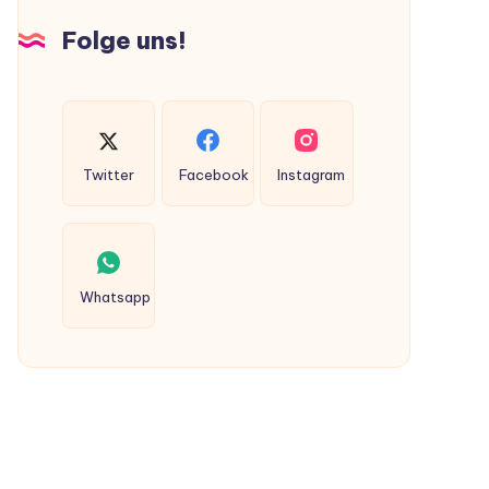
Hunden
Folge uns!
ausgeschieden
werden?
Twitter
Facebook
Instagram
Whatsapp