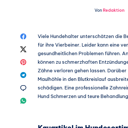
Von
Redaktion
Auf
Viele Hundehalter unterschätzen die 
für ihre Vierbeiner. Leider kann eine 
Facebook
Auf
gesundheitlichen Problemen führen. 
teilen.
Twitter
Auf
können zu schmerzhaften Entzündunge
Zähne verloren gehen lassen. Darüber 
teilen.
Pinterest
Auf
Maulhöhle in den Blutkreislauf ausbrei
teilen.
Telegram
Auf
schädigen. Eine professionelle Zahnrei
Hund Schmerzen und teure Behandlung
teilen.
Email
Auf
teilen.
Whatsapp
teilen.
Kauartikel im Hundesortim