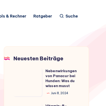
ols & Rechner
Ratgeber
Suche
Neuesten Beiträge
Nebenwirkungen
Nebenwirkungen
von Panacur bei
von
Hunden: Was du
Panacur
wissen musst
bei
Juni 8, 2024
Hunden:
Was
Vitamin-B-