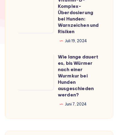
Vitamin-
du
Komplex-
B-
Überdosierung
wissen
Komplex-
bei Hunden:
musst
Warnzeichen und
Überdosierung
Risiken
bei
Juli 19, 2024
Hunden:
Warnzeichen
Wie lange dauert
Wie
und
es, bis Würmer
lange
Risiken
nach einer
dauert
Wurmkur bei
Hunden
es,
ausgeschieden
bis
werden?
Würmer
Juni 7, 2024
nach
einer
Wurmkur
bei