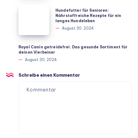
Vierbeiner
Hundefutter
Hundefutter für Senioren:
für
für
Nährstoffreiche Rezepte für ein
langes Hundeleben
dein
Senioren:
August 30, 2024
Zuhause
Nährstoffreiche
Rezepte
für
Royal Canin getreidefrei: Das gesunde Sortiment für
deinen Vierbeiner
ein
August 30, 2024
langes
Hundeleben
Schreibe einen Kommentar