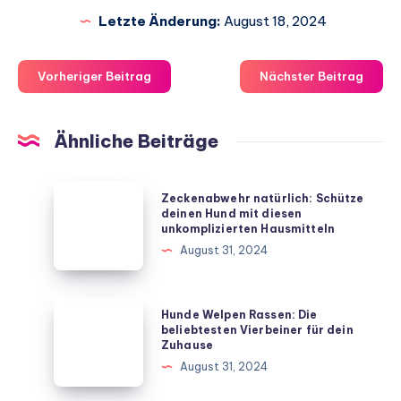
Letzte Änderung:
August 18, 2024
Vorheriger Beitrag
Nächster Beitrag
Ähnliche Beiträge
Zeckenabwehr
Zeckenabwehr natürlich: Schütze
natürlich:
deinen Hund mit diesen
unkomplizierten Hausmitteln
Schütze
August 31, 2024
deinen
Hund
mit
Hunde
Hunde Welpen Rassen: Die
diesen
Welpen
beliebtesten Vierbeiner für dein
Zuhause
unkomplizierten
Rassen:
August 31, 2024
Hausmitteln
Die
beliebtesten