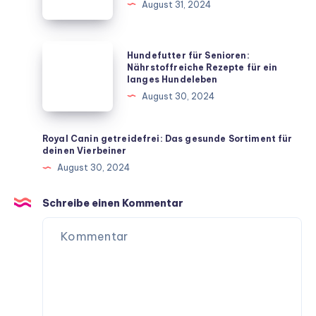
August 31, 2024
Hausmitteln
Die
beliebtesten
Vierbeiner
Hundefutter
Hundefutter für Senioren:
für
für
Nährstoffreiche Rezepte für ein
langes Hundeleben
dein
Senioren:
August 30, 2024
Zuhause
Nährstoffreiche
Rezepte
für
Royal Canin getreidefrei: Das gesunde Sortiment für
deinen Vierbeiner
ein
August 30, 2024
langes
Hundeleben
Schreibe einen Kommentar