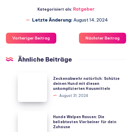
Ratgeber
Kategorisiert als:
Letzte Änderung:
August 14, 2024
Vorheriger Beitrag
Nächster Beitrag
Ähnliche Beiträge
Zeckenabwehr
Zeckenabwehr natürlich: Schütze
natürlich:
deinen Hund mit diesen
unkomplizierten Hausmitteln
Schütze
August 31, 2024
deinen
Hund
mit
Hunde
Hunde Welpen Rassen: Die
diesen
Welpen
beliebtesten Vierbeiner für dein
Zuhause
unkomplizierten
Rassen: