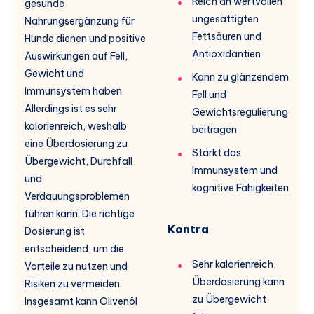
Reich an wertvollen
gesunde
ungesättigten
Nahrungsergänzung für
Fettsäuren und
Hunde dienen und positive
Antioxidantien
Auswirkungen auf Fell,
Gewicht und
Kann zu glänzendem
Immunsystem haben.
Fell und
Allerdings ist es sehr
Gewichtsregulierung
kalorienreich, weshalb
beitragen
eine Überdosierung zu
Stärkt das
Übergewicht, Durchfall
Immunsystem und
und
kognitive Fähigkeiten
Verdauungsproblemen
führen kann. Die richtige
Kontra
Dosierung ist
entscheidend, um die
Sehr kalorienreich,
Vorteile zu nutzen und
Überdosierung kann
Risiken zu vermeiden.
zu Übergewicht
Insgesamt kann Olivenöl