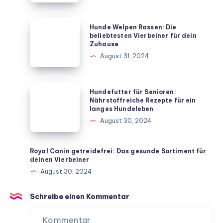
Hund
mit
Hunde
Hunde Welpen Rassen: Die
diesen
Welpen
beliebtesten Vierbeiner für dein
Zuhause
unkomplizierten
Rassen:
August 31, 2024
Hausmitteln
Die
beliebtesten
Vierbeiner
Hundefutter
Hundefutter für Senioren:
für
für
Nährstoffreiche Rezepte für ein
langes Hundeleben
dein
Senioren:
August 30, 2024
Zuhause
Nährstoffreiche
Rezepte
für
Royal Canin getreidefrei: Das gesunde Sortiment für
deinen Vierbeiner
ein
August 30, 2024
langes
Hundeleben
Schreibe einen Kommentar