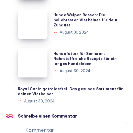
Hund
mit
Hunde
Hunde Welpen Rassen: Die
diesen
Welpen
beliebtesten Vierbeiner für dein
Zuhause
unkomplizierten
Rassen:
August 31, 2024
Hausmitteln
Die
beliebtesten
Vierbeiner
Hundefutter
Hundefutter für Senioren:
für
für
Nährstoffreiche Rezepte für ein
langes Hundeleben
dein
Senioren:
August 30, 2024
Zuhause
Nährstoffreiche
Rezepte
für
Royal Canin getreidefrei: Das gesunde Sortiment für
deinen Vierbeiner
ein
August 30, 2024
langes
Hundeleben
Schreibe einen Kommentar