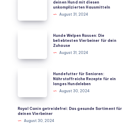
natürlich:
deinen Hund mit diesen
unkomplizierten Hausmitteln
Schütze
August 31, 2024
deinen
Hund
mit
Hunde
Hunde Welpen Rassen: Die
diesen
Welpen
beliebtesten Vierbeiner für dein
Zuhause
unkomplizierten
Rassen:
August 31, 2024
Hausmitteln
Die
beliebtesten
Vierbeiner
Hundefutter
Hundefutter für Senioren:
für
für
Nährstoffreiche Rezepte für ein
langes Hundeleben
dein
Senioren:
August 30, 2024
Zuhause
Nährstoffreiche
Rezepte
für
Royal Canin getreidefrei: Das gesunde Sortiment für
deinen Vierbeiner
ein
August 30, 2024
langes
Hundeleben