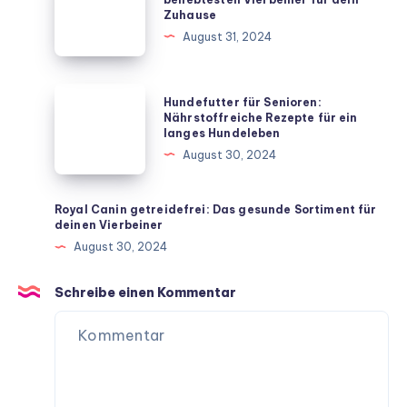
Zuhause
unkomplizierten
Rassen:
August 31, 2024
Hausmitteln
Die
beliebtesten
Vierbeiner
Hundefutter
Hundefutter für Senioren:
für
für
Nährstoffreiche Rezepte für ein
langes Hundeleben
dein
Senioren:
August 30, 2024
Zuhause
Nährstoffreiche
Rezepte
für
Royal Canin getreidefrei: Das gesunde Sortiment für
deinen Vierbeiner
ein
August 30, 2024
langes
Hundeleben
Schreibe einen Kommentar