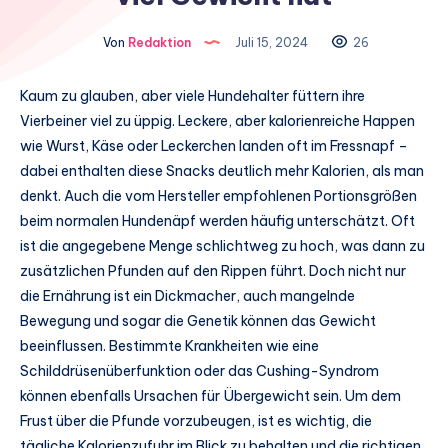
Von
Redaktion
Juli 15, 2024
26
Kaum zu glauben, aber viele Hundehalter füttern ihre
Vierbeiner viel zu üppig. Leckere, aber kalorienreiche Happen
wie Wurst, Käse oder Leckerchen landen oft im Fressnapf –
dabei enthalten diese Snacks deutlich mehr Kalorien, als man
denkt. Auch die vom Hersteller empfohlenen Portionsgrößen
beim normalen Hundenäpf werden häufig unterschätzt. Oft
ist die angegebene Menge schlichtweg zu hoch, was dann zu
zusätzlichen Pfunden auf den Rippen führt. Doch nicht nur
die Ernährung ist ein Dickmacher, auch mangelnde
Bewegung und sogar die Genetik können das Gewicht
beeinflussen. Bestimmte Krankheiten wie eine
Schilddrüsenüberfunktion oder das Cushing-Syndrom
können ebenfalls Ursachen für Übergewicht sein. Um dem
Frust über die Pfunde vorzubeugen, ist es wichtig, die
tägliche Kalorienzufuhr im Blick zu behalten und die richtigen