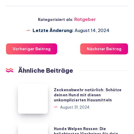
Ratgeber
Kategorisiert als:
Letzte Änderung:
August 14, 2024
Vorheriger Beitrag
Nächster Beitrag
Ähnliche Beiträge
Zeckenabwehr
Zeckenabwehr natürlich: Schütze
natürlich:
deinen Hund mit diesen
unkomplizierten Hausmitteln
Schütze
August 31, 2024
deinen
Hund
mit
Hunde
Hunde Welpen Rassen: Die
diesen
Welpen
beliebtesten Vierbeiner für dein