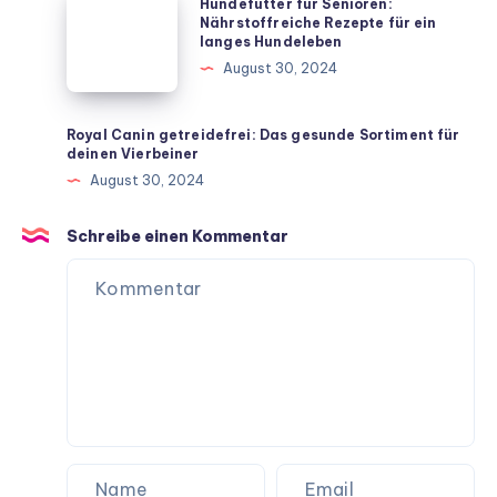
Hundefutter für Senioren:
für
für
Nährstoffreiche Rezepte für ein
langes Hundeleben
dein
Senioren:
August 30, 2024
Zuhause
Nährstoffreiche
Rezepte
für
Royal Canin getreidefrei: Das gesunde Sortiment für
deinen Vierbeiner
ein
August 30, 2024
langes
Hundeleben
Schreibe einen Kommentar