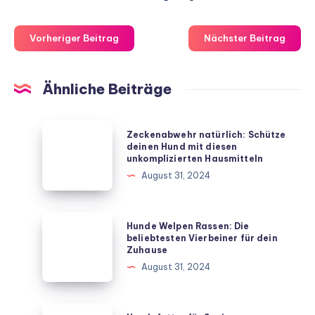
Vorheriger Beitrag
Nächster Beitrag
Ähnliche Beiträge
Zeckenabwehr
Zeckenabwehr natürlich: Schütze
natürlich:
deinen Hund mit diesen
unkomplizierten Hausmitteln
Schütze
August 31, 2024
deinen
Hund
mit
Hunde
Hunde Welpen Rassen: Die
diesen
Welpen
beliebtesten Vierbeiner für dein
Zuhause
unkomplizierten
Rassen:
August 31, 2024
Hausmitteln
Die
beliebtesten
Vierbeiner
Hundefutter