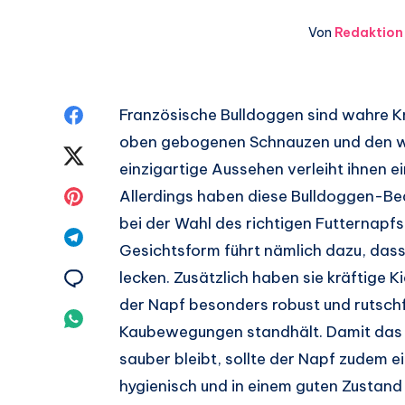
Von
Redaktion
Auf
Französische Bulldoggen sind wahre Kn
oben gebogenen Schnauzen und den we
Facebook
Auf
einzigartige Aussehen verleiht ihnen e
teilen.
Twitter
Auf
Allerdings haben diese Bulldoggen-Be
bei der Wahl des richtigen Futternapfs
teilen.
Pinterest
Auf
Gesichtsform führt nämlich dazu, dass
teilen.
Telegram
Auf
lecken. Zusätzlich haben sie kräftige 
der Napf besonders robust und rutschfe
teilen.
Email
Auf
Kaubewegungen standhält. Damit das F
teilen.
Whatsapp
sauber bleibt, sollte der Napf zudem ei
hygienisch und in einem guten Zustand 
teilen.