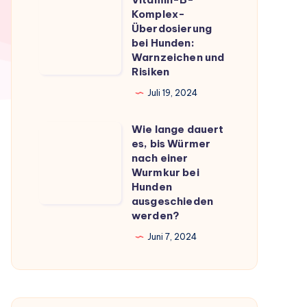
Vitamin-
du
Komplex-
B-
Überdosierung
wissen
Komplex-
bei Hunden:
musst
Warnzeichen und
Überdosierung
Risiken
bei
Juli 19, 2024
Hunden:
Warnzeichen
Wie lange dauert
Wie
und
es, bis Würmer
lange
Risiken
nach einer
dauert
Wurmkur bei
Hunden
es,
ausgeschieden
bis
werden?
Würmer
Juni 7, 2024
nach
einer
Wurmkur
bei