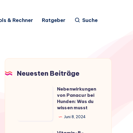
ols & Rechner
Ratgeber
Suche
Neuesten Beiträge
Nebenwirkungen
Nebenwirkungen
von Panacur bei
von
Hunden: Was du
Panacur
wissen musst
bei
Juni 8, 2024
Hunden:
Was
Vitamin-B-