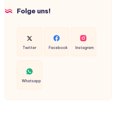
Hunden
Folge uns!
ausgeschieden
werden?
Twitter
Facebook
Instagram
Whatsapp