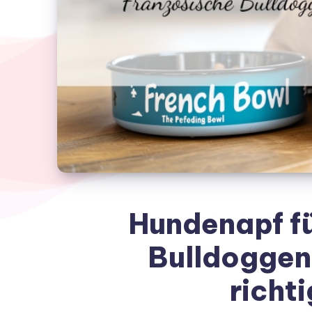
Hundenapf fü
Bulldoggen:
richt