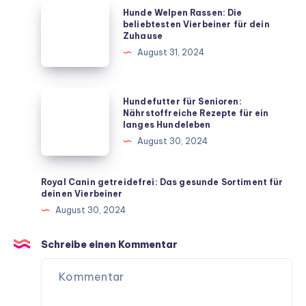
mit
Hunde
Hunde Welpen Rassen: Die
diesen
Welpen
beliebtesten Vierbeiner für dein
Zuhause
unkomplizierten
Rassen:
August 31, 2024
Hausmitteln
Die
beliebtesten
Vierbeiner
Hundefutter
Hundefutter für Senioren:
für
für
Nährstoffreiche Rezepte für ein
langes Hundeleben
dein
Senioren:
August 30, 2024
Zuhause
Nährstoffreiche
Rezepte
für
Royal Canin getreidefrei: Das gesunde Sortiment für
deinen Vierbeiner
ein
August 30, 2024
langes
Hundeleben
Schreibe einen Kommentar