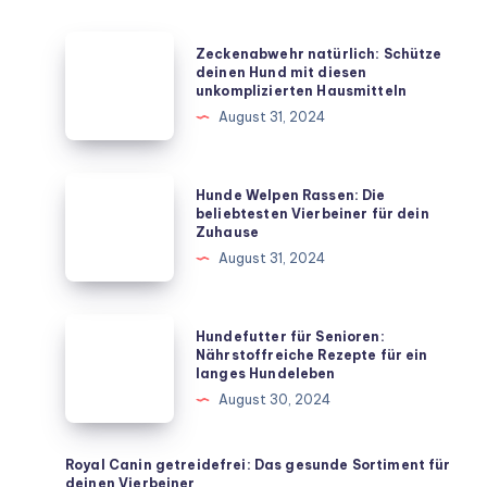
Zeckenabwehr
Zeckenabwehr natürlich: Schütze
natürlich:
deinen Hund mit diesen
unkomplizierten Hausmitteln
Schütze
August 31, 2024
deinen
Hund
mit
Hunde
Hunde Welpen Rassen: Die
diesen
Welpen
beliebtesten Vierbeiner für dein
Zuhause
unkomplizierten
Rassen:
August 31, 2024
Hausmitteln
Die
beliebtesten
Vierbeiner
Hundefutter
Hundefutter für Senioren:
für
für
Nährstoffreiche Rezepte für ein
langes Hundeleben
dein
Senioren:
August 30, 2024
Zuhause
Nährstoffreiche
Rezepte
für
Royal Canin getreidefrei: Das gesunde Sortiment für
deinen Vierbeiner