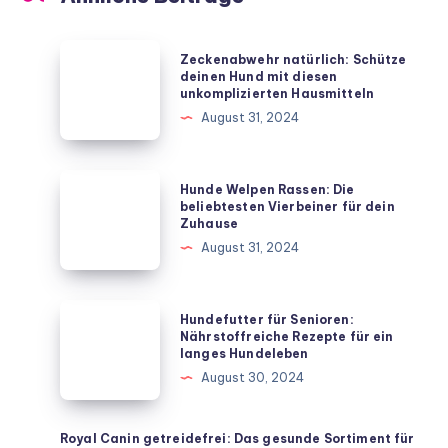
Zeckenabwehr
Zeckenabwehr natürlich: Schütze
natürlich:
deinen Hund mit diesen
unkomplizierten Hausmitteln
Schütze
August 31, 2024
deinen
Hund
mit
Hunde
Hunde Welpen Rassen: Die
diesen
Welpen
beliebtesten Vierbeiner für dein
Zuhause
unkomplizierten
Rassen:
August 31, 2024
Hausmitteln
Die
beliebtesten
Vierbeiner
Hundefutter
Hundefutter für Senioren:
für
für
Nährstoffreiche Rezepte für ein
langes Hundeleben
dein
Senioren:
August 30, 2024
Zuhause
Nährstoffreiche
Rezepte
für
Royal Canin getreidefrei: Das gesunde Sortiment für