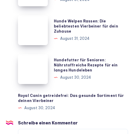
deinen
Hund
mit
Hunde
Hunde Welpen Rassen: Die
diesen
Welpen
beliebtesten Vierbeiner für dein
Zuhause
unkomplizierten
Rassen:
August 31, 2024
Hausmitteln
Die
beliebtesten
Vierbeiner
Hundefutter
Hundefutter für Senioren:
für
für
Nährstoffreiche Rezepte für ein
langes Hundeleben
dein
Senioren:
August 30, 2024
Zuhause
Nährstoffreiche
Rezepte
für
Royal Canin getreidefrei: Das gesunde Sortiment für
deinen Vierbeiner
ein
August 30, 2024
langes
Hundeleben
Schreibe einen Kommentar