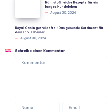
für
für
Nährstoffreiche Rezepte für ein
langes Hundeleben
dein
Senioren:
August 30, 2024
Zuhause
Nährstoffreiche
Rezepte
für
Royal Canin getreidefrei: Das gesunde Sortiment für
deinen Vierbeiner
ein
August 30, 2024
langes
Hundeleben
Schreibe einen Kommentar