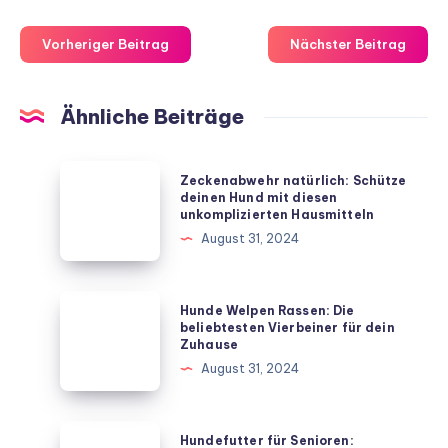
Vorheriger Beitrag
Nächster Beitrag
Ähnliche Beiträge
Zeckenabwehr
Zeckenabwehr natürlich: Schütze
natürlich:
deinen Hund mit diesen
unkomplizierten Hausmitteln
Schütze
August 31, 2024
deinen
Hund
mit
Hunde
Hunde Welpen Rassen: Die
diesen
Welpen
beliebtesten Vierbeiner für dein
Zuhause
unkomplizierten
Rassen:
August 31, 2024
Hausmitteln
Die
beliebtesten
Vierbeiner
Hundefutter
Hundefutter für Senioren: