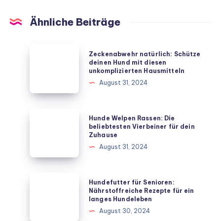
Ähnliche Beiträge
Zeckenabwehr
Zeckenabwehr natürlich: Schütze
natürlich:
deinen Hund mit diesen
unkomplizierten Hausmitteln
Schütze
August 31, 2024
deinen
Hund
mit
Hunde
Hunde Welpen Rassen: Die
diesen
Welpen
beliebtesten Vierbeiner für dein
Zuhause
unkomplizierten
Rassen:
August 31, 2024
Hausmitteln
Die
beliebtesten
Vierbeiner
Hundefutter
Hundefutter für Senioren:
für
für
Nährstoffreiche Rezepte für ein
langes Hundeleben
dein
Senioren:
August 30, 2024
Zuhause
Nährstoffreiche