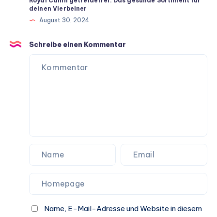
Royal Canin getreidefrei: Das gesunde Sortiment für
deinen Vierbeiner
ein
August 30, 2024
langes
Hundeleben
Schreibe einen Kommentar
Name, E-Mail-Adresse und Website in diesem