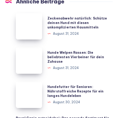
Ähnliche Beiträge
Zeckenabwehr
Zeckenabwehr natürlich: Schütze
natürlich:
deinen Hund mit diesen
unkomplizierten Hausmitteln
Schütze
August 31, 2024
deinen
Hund
mit
Hunde
Hunde Welpen Rassen: Die
diesen
Welpen
beliebtesten Vierbeiner für dein
Zuhause
unkomplizierten
Rassen:
August 31, 2024
Hausmitteln
Die
beliebtesten
Vierbeiner
Hundefutter
Hundefutter für Senioren:
für
für
Nährstoffreiche Rezepte für ein
langes Hundeleben
dein
Senioren:
August 30, 2024
Zuhause
Nährstoffreiche
Rezepte
für