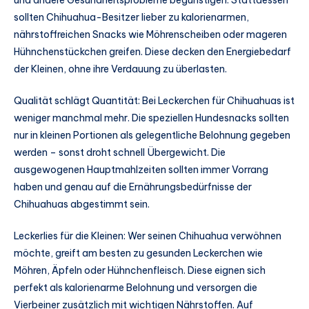
und andere Gesundheitsprobleme begünstigen. Stattdessen
sollten Chihuahua-Besitzer lieber zu kalorienarmen,
nährstoffreichen Snacks wie Möhrenscheiben oder mageren
Hühnchenstückchen greifen. Diese decken den Energiebedarf
der Kleinen, ohne ihre Verdauung zu überlasten.
Qualität schlägt Quantität: Bei Leckerchen für Chihuahuas ist
weniger manchmal mehr. Die speziellen Hundesnacks sollten
nur in kleinen Portionen als gelegentliche Belohnung gegeben
werden – sonst droht schnell Übergewicht. Die
ausgewogenen Hauptmahlzeiten sollten immer Vorrang
haben und genau auf die Ernährungsbedürfnisse der
Chihuahuas abgestimmt sein.
Leckerlies für die Kleinen: Wer seinen Chihuahua verwöhnen
möchte, greift am besten zu gesunden Leckerchen wie
Möhren, Äpfeln oder Hühnchenfleisch. Diese eignen sich
perfekt als kalorienarme Belohnung und versorgen die
Vierbeiner zusätzlich mit wichtigen Nährstoffen. Auf