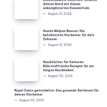
natürlich:
deinen Hund mit diesen
unkomplizierten Hausmitteln
Schütze
August 31, 2024
deinen
Hund
mit
Hunde
Hunde Welpen Rassen: Die
diesen
Welpen
beliebtesten Vierbeiner für dein
Zuhause
unkomplizierten
Rassen:
August 31, 2024
Hausmitteln
Die
beliebtesten
Vierbeiner
Hundefutter
Hundefutter für Senioren:
für
für
Nährstoffreiche Rezepte für ein
langes Hundeleben
dein
Senioren:
August 30, 2024
Zuhause
Nährstoffreiche
Rezepte
für
Royal Canin getreidefrei: Das gesunde Sortiment für
deinen Vierbeiner
ein
August 30, 2024
langes