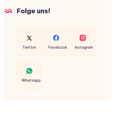
Hunden
Folge uns!
ausgeschieden
werden?
Twitter
Facebook
Instagram
Whatsapp