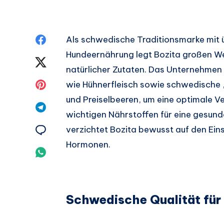
Auf
Als schwedische Traditionsmarke mit ü
Hundeernährung legt Bozita großen W
Facebook
Auf
natürlicher Zutaten. Das Unternehmen s
teilen.
Twitter
Auf
wie Hühnerfleisch sowie schwedische 
und Preiselbeeren, um eine optimale 
teilen.
Pinterest
Auf
wichtigen Nährstoffen für eine gesund
teilen.
Telegram
Auf
verzichtet Bozita bewusst auf den Ein
Hormonen.
teilen.
Email
Auf
teilen.
Whatsapp
teilen.
Schwedische Qualität für 