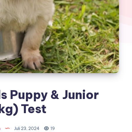
s Puppy & Junior
kg) Test
n
Juli 23, 2024
19