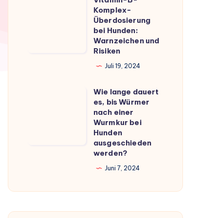
Vitamin-
du
Komplex-
B-
Überdosierung
wissen
Komplex-
bei Hunden:
musst
Warnzeichen und
Überdosierung
Risiken
bei
Juli 19, 2024
Hunden:
Warnzeichen
Wie lange dauert
Wie
und
es, bis Würmer
lange
Risiken
nach einer
dauert
Wurmkur bei
Hunden
es,
ausgeschieden
bis
werden?
Würmer
Juni 7, 2024
nach
einer
Wurmkur
bei