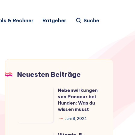
ols & Rechner
Ratgeber
Suche
Neuesten Beiträge
Nebenwirkungen
Nebenwirkungen
von Panacur bei
von
Hunden: Was du
Panacur
wissen musst
bei
Juni 8, 2024
Hunden:
Was
Vitamin-B-