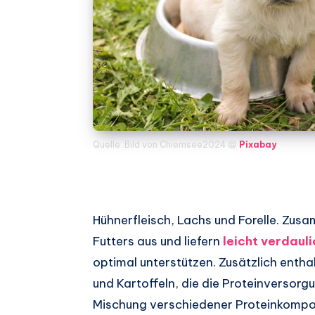
Quelle: Bild von Chiemsee2024 @
Pixabay
Hühnerfleisch, Lachs und Forelle. Zu
Futters aus und liefern
leicht verdaul
optimal unterstützen. Zusätzlich entha
und Kartoffeln, die die Proteinverso
Mischung verschiedener Proteinkompone