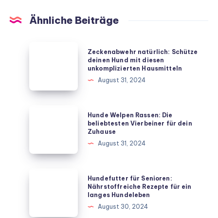
Ähnliche Beiträge
Zeckenabwehr
Zeckenabwehr natürlich: Schütze
natürlich:
deinen Hund mit diesen
unkomplizierten Hausmitteln
Schütze
August 31, 2024
deinen
Hund
mit
Hunde
Hunde Welpen Rassen: Die
diesen
Welpen
beliebtesten Vierbeiner für dein
Zuhause
unkomplizierten
Rassen:
August 31, 2024
Hausmitteln
Die
beliebtesten
Vierbeiner
Hundefutter
Hundefutter für Senioren:
für
für
Nährstoffreiche Rezepte für ein
langes Hundeleben
dein
Senioren:
August 30, 2024
Zuhause
Nährstoffreiche