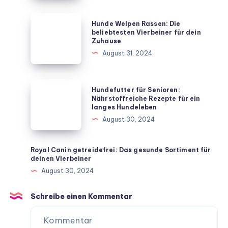
Hund
mit
Hunde
Hunde Welpen Rassen: Die
diesen
Welpen
beliebtesten Vierbeiner für dein
Zuhause
unkomplizierten
Rassen:
August 31, 2024
Hausmitteln
Die
beliebtesten
Vierbeiner
Hundefutter
Hundefutter für Senioren:
für
für
Nährstoffreiche Rezepte für ein
langes Hundeleben
dein
Senioren:
August 30, 2024
Zuhause
Nährstoffreiche
Rezepte
für
Royal Canin getreidefrei: Das gesunde Sortiment für
deinen Vierbeiner
ein
August 30, 2024
langes
Hundeleben
Schreibe einen Kommentar