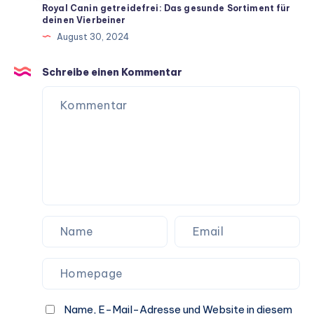
für
Royal Canin getreidefrei: Das gesunde Sortiment für
deinen Vierbeiner
ein
August 30, 2024
langes
Hundeleben
Schreibe einen Kommentar
Name, E-Mail-Adresse und Website in diesem