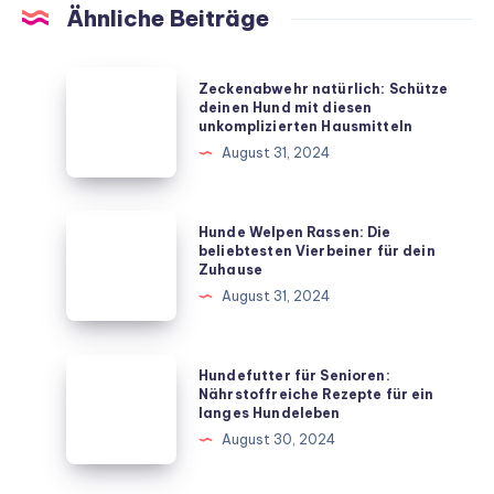
Ähnliche Beiträge
Zeckenabwehr
Zeckenabwehr natürlich: Schütze
natürlich:
deinen Hund mit diesen
unkomplizierten Hausmitteln
Schütze
August 31, 2024
deinen
Hund
mit
Hunde
Hunde Welpen Rassen: Die
diesen
Welpen
beliebtesten Vierbeiner für dein
Zuhause
unkomplizierten
Rassen:
August 31, 2024
Hausmitteln
Die
beliebtesten
Vierbeiner
Hundefutter
Hundefutter für Senioren:
für
für
Nährstoffreiche Rezepte für ein
langes Hundeleben
dein
Senioren:
August 30, 2024
Zuhause
Nährstoffreiche
Rezepte