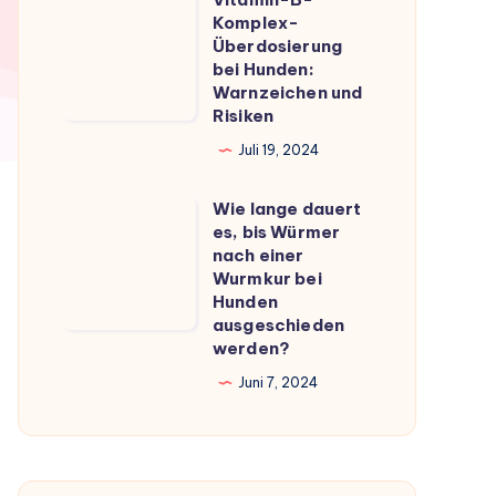
Vitamin-
du
Komplex-
B-
Überdosierung
wissen
Komplex-
bei Hunden:
musst
Warnzeichen und
Überdosierung
Risiken
bei
Juli 19, 2024
Hunden:
Warnzeichen
Wie lange dauert
Wie
und
es, bis Würmer
lange
Risiken
nach einer
dauert
Wurmkur bei
Hunden
es,
ausgeschieden
bis
werden?
Würmer
Juni 7, 2024
nach
einer
Wurmkur
bei