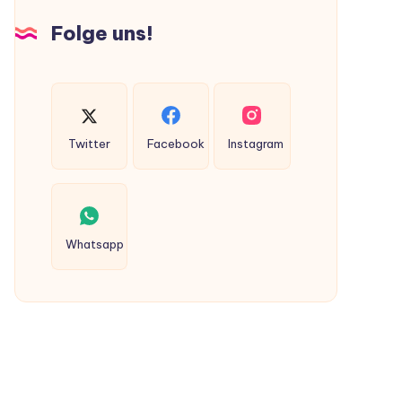
Hunden
Folge uns!
ausgeschieden
werden?
Twitter
Facebook
Instagram
Whatsapp