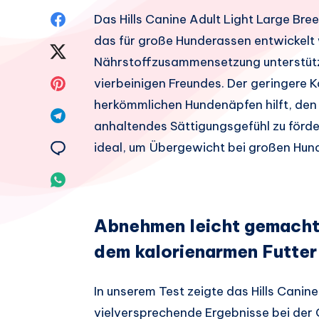
Auf
Das Hills Canine Adult Light Large Bree
das für große Hunderassen entwickel
Facebook
Auf
Nährstoffzusammensetzung unterstütz
teilen.
Twitter
Auf
vierbeinigen Freundes. Der geringere K
herkömmlichen Hundenäpfen hilft, den A
teilen.
Pinterest
Auf
anhaltendes Sättigungsgefühl zu förder
teilen.
Telegram
Auf
ideal, um Übergewicht bei großen Hun
teilen.
Email
Auf
teilen.
Whatsapp
Abnehmen leicht gemacht
teilen.
dem kalorienarmen Futter
In unserem Test zeigte das Hills Canin
vielversprechende Ergebnisse bei der