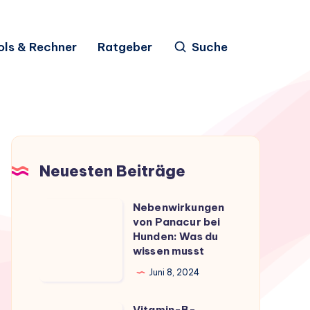
ols & Rechner
Ratgeber
Suche
Neuesten Beiträge
Nebenwirkungen
Nebenwirkungen
von Panacur bei
von
Hunden: Was du
Panacur
wissen musst
bei
Juni 8, 2024
Hunden:
Was
Vitamin-B-