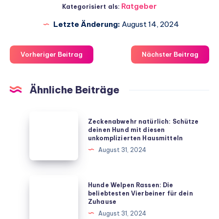
Ratgeber
Kategorisiert als:
Letzte Änderung:
August 14, 2024
Vorheriger Beitrag
Nächster Beitrag
Ähnliche Beiträge
Zeckenabwehr
Zeckenabwehr natürlich: Schütze
natürlich:
deinen Hund mit diesen
unkomplizierten Hausmitteln
Schütze
August 31, 2024
deinen
Hund
mit
Hunde
Hunde Welpen Rassen: Die
diesen
Welpen
beliebtesten Vierbeiner für dein
Zuhause
unkomplizierten
Rassen:
August 31, 2024
Hausmitteln
Die