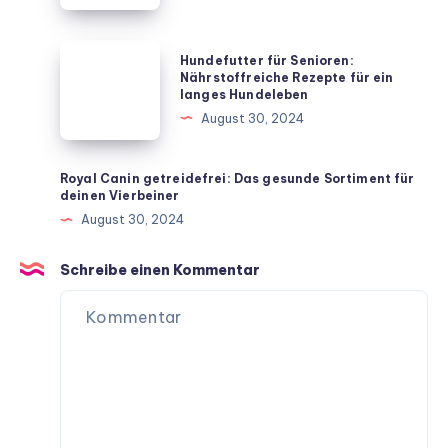
beliebtesten
Vierbeiner
Hundefutter
Hundefutter für Senioren:
für
für
Nährstoffreiche Rezepte für ein
langes Hundeleben
dein
Senioren:
August 30, 2024
Zuhause
Nährstoffreiche
Rezepte
für
Royal Canin getreidefrei: Das gesunde Sortiment für
deinen Vierbeiner
ein
August 30, 2024
langes
Hundeleben
Schreibe einen Kommentar