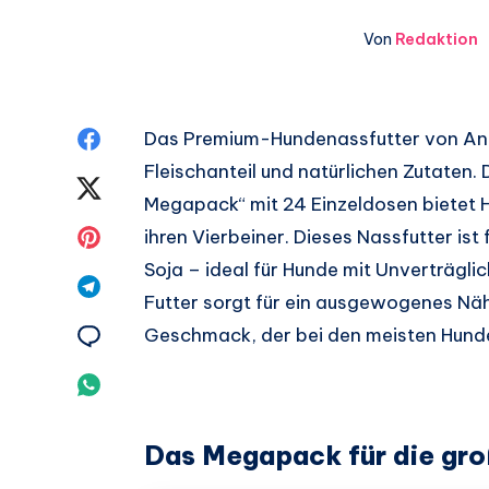
Von
Redaktion
Auf
Das Premium-Hundenassfutter von An
Fleischanteil und natürlichen Zutaten
Facebook
Auf
Megapack“ mit 24 Einzeldosen bietet 
teilen.
Twitter
Auf
ihren Vierbeiner. Dieses Nassfutter ist
Soja – ideal für Hunde mit Unverträgli
teilen.
Pinterest
Auf
Futter sorgt für ein ausgewogenes Näh
teilen.
Telegram
Auf
Geschmack, der bei den meisten Hund
teilen.
Email
Auf
teilen.
Whatsapp
Das Megapack für die gro
teilen.