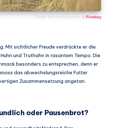
Quelle: Bild von Kwiaatekk @
Pixabay
. Mit sichtlicher Freude verdrückte er die
, Huhn und Truthahn in rasantem Tempo. Die
chmack besonders zu entsprechen, denn er
o genoss das abwechslungsreiche Futter
chwertigen Zusammensetzung angetan.
eundlich oder Pausenbrot?