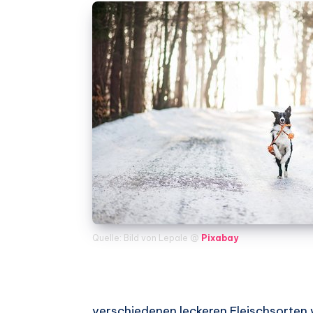
Quelle: Bild von Lepale @
Pixabay
verschiedenen leckeren Fleischsorten 