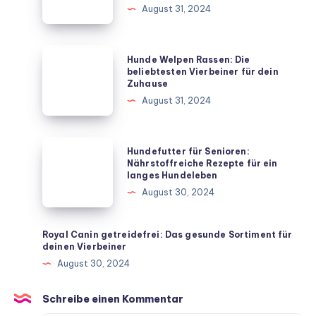
August 31, 2024
deinen
Hund
mit
Hunde
Hunde Welpen Rassen: Die
diesen
Welpen
beliebtesten Vierbeiner für dein
Zuhause
unkomplizierten
Rassen:
August 31, 2024
Hausmitteln
Die
beliebtesten
Vierbeiner
Hundefutter
Hundefutter für Senioren:
für
für
Nährstoffreiche Rezepte für ein
langes Hundeleben
dein
Senioren:
August 30, 2024
Zuhause
Nährstoffreiche
Rezepte
für
Royal Canin getreidefrei: Das gesunde Sortiment für
deinen Vierbeiner
ein
August 30, 2024
langes
Hundeleben
Schreibe einen Kommentar