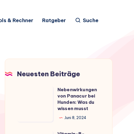
ols & Rechner
Ratgeber
Suche
Neuesten Beiträge
Nebenwirkungen
Nebenwirkungen
von Panacur bei
von
Hunden: Was du
Panacur
wissen musst
bei
Juni 8, 2024
Hunden:
Was
Vitamin-B-