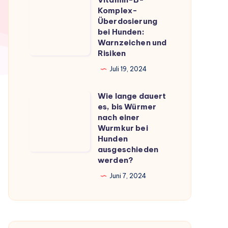
Vitamin-
du
Komplex-
B-
Überdosierung
wissen
Komplex-
bei Hunden:
musst
Warnzeichen und
Überdosierung
Risiken
bei
Juli 19, 2024
Hunden:
Warnzeichen
Wie lange dauert
Wie
und
es, bis Würmer
lange
Risiken
nach einer
dauert
Wurmkur bei
Hunden
es,
ausgeschieden
bis
werden?
Würmer
Juni 7, 2024
nach
einer
Wurmkur
bei