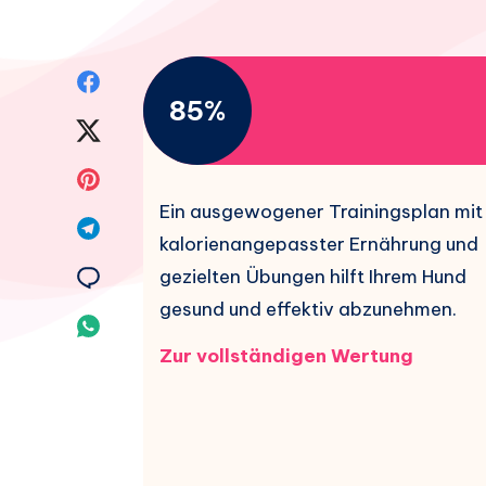
Auf
85%
Facebook
Auf
teilen.
Twitter
Auf
Ein ausgewogener Trainingsplan mit
teilen.
Pinterest
Auf
kalorienangepasster Ernährung und
teilen.
Telegram
Auf
gezielten Übungen hilft Ihrem Hund
gesund und effektiv abzunehmen.
teilen.
Email
Auf
Zur vollständigen Wertung
teilen.
Whatsapp
teilen.