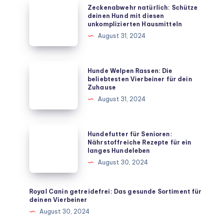
Zeckenabwehr
Zeckenabwehr natürlich: Schütze
natürlich:
deinen Hund mit diesen
unkomplizierten Hausmitteln
Schütze
August 31, 2024
deinen
Hund
mit
Hunde
Hunde Welpen Rassen: Die
diesen
Welpen
beliebtesten Vierbeiner für dein
Zuhause
unkomplizierten
Rassen:
August 31, 2024
Hausmitteln
Die
beliebtesten
Vierbeiner
Hundefutter
Hundefutter für Senioren:
für
für
Nährstoffreiche Rezepte für ein
langes Hundeleben
dein
Senioren:
August 30, 2024
Zuhause
Nährstoffreiche
Rezepte
für
Royal Canin getreidefrei: Das gesunde Sortiment für
deinen Vierbeiner
ein
August 30, 2024
langes