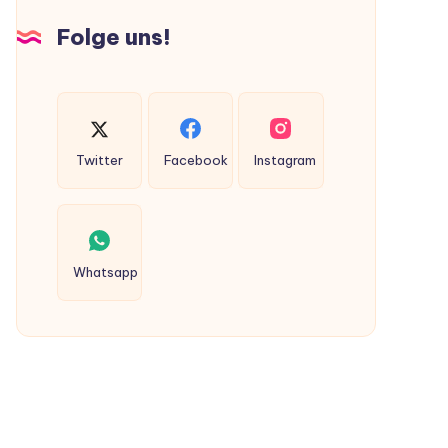
Hunden
Folge uns!
ausgeschieden
werden?
Twitter
Facebook
Instagram
Whatsapp