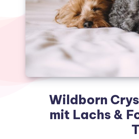
Wildborn Crys
mit Lachs & Fo
T