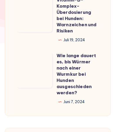
Vitamin-
du
Komplex-
B-
Überdosierung
wissen
Komplex-
bei Hunden:
musst
Warnzeichen und
Überdosierung
Risiken
bei
Juli 19, 2024
Hunden:
Warnzeichen
Wie lange dauert
Wie
und
es, bis Würmer
lange
Risiken
nach einer
dauert
Wurmkur bei
Hunden
es,
ausgeschieden
bis
werden?
Würmer
Juni 7, 2024
nach
einer
Wurmkur
bei