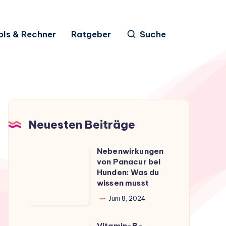
ols & Rechner
Ratgeber
Suche
Neuesten Beiträge
Nebenwirkungen
Nebenwirkungen
von Panacur bei
von
Hunden: Was du
Panacur
wissen musst
bei
Juni 8, 2024
Hunden:
Was
Vitamin-B-