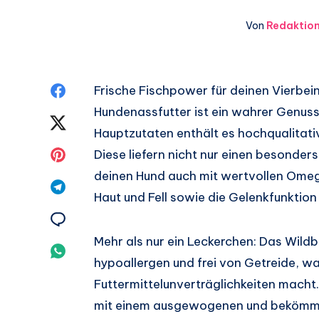
Von
Redaktio
Auf
Frische Fischpower für deinen Vierbei
Hundenassfutter ist ein wahrer Genuss 
Facebook
Auf
Hauptzutaten enthält es hochqualitativ
teilen.
Twitter
Auf
Diese liefern nicht nur einen besonde
deinen Hund auch mit wertvollen Omeg
teilen.
Pinterest
Auf
Haut und Fell sowie die Gelenkfunktion
teilen.
Telegram
Auf
Mehr als nur ein Leckerchen: Das Wildb
teilen.
Email
Auf
hypoallergen und frei von Getreide, wa
teilen.
Whatsapp
Futtermittelunverträglichkeiten macht.
mit einem ausgewogenen und bekömmli
teilen.