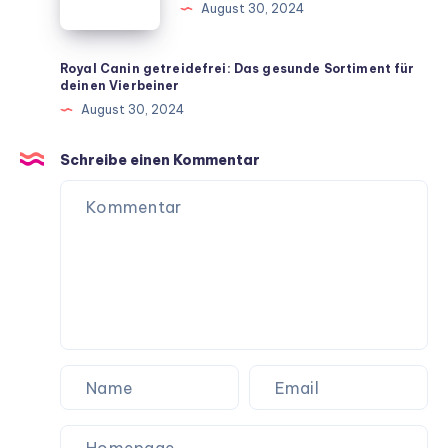
August 30, 2024
Zuhause
Nährstoffreiche
Rezepte
für
Royal Canin getreidefrei: Das gesunde Sortiment für
deinen Vierbeiner
ein
August 30, 2024
langes
Hundeleben
Schreibe einen Kommentar