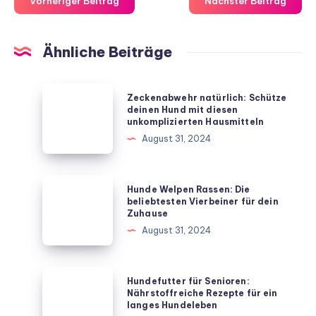
Vorheriger Beitrag
Nächster Beitrag
Ähnliche Beiträge
Zeckenabwehr
Zeckenabwehr natürlich: Schütze
natürlich:
deinen Hund mit diesen
unkomplizierten Hausmitteln
Schütze
August 31, 2024
deinen
Hund
mit
Hunde
Hunde Welpen Rassen: Die
diesen
Welpen
beliebtesten Vierbeiner für dein
Zuhause
unkomplizierten
Rassen:
August 31, 2024
Hausmitteln
Die
beliebtesten
Vierbeiner
Hundefutter
Hundefutter für Senioren:
für
für
Nährstoffreiche Rezepte für ein
langes Hundeleben
dein
Senioren: